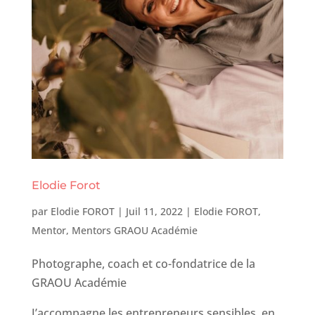
Elodie Forot
par
Elodie FOROT
|
Juil 11, 2022
|
Elodie FOROT
,
Mentor
,
Mentors GRAOU Académie
Photographe, coach et co-fondatrice de la
GRAOU Académie
J’accompagne les entrepreneurs sensibles, en